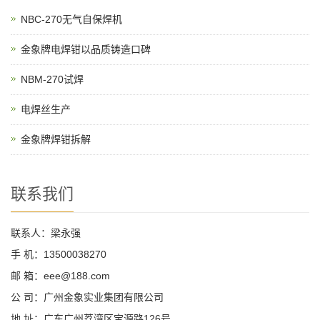
NBC-270无气自保焊机
金象牌电焊钳以品质铸造口碑
NBM-270试焊
电焊丝生产
金象牌焊钳拆解
联系我们
联系人：梁永强
手 机：13500038270
邮 箱：eee@188.com
公 司：广州金象实业集团有限公司
地 址：广东广州荔湾区宝源路126号