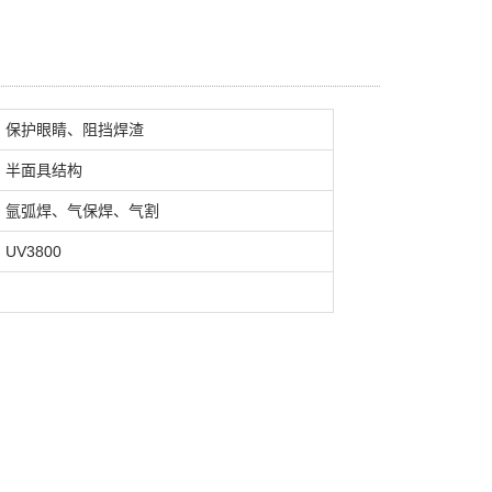
保护眼睛、阻挡焊渣
半面具结构
氩弧焊、气保焊、气割
UV3800