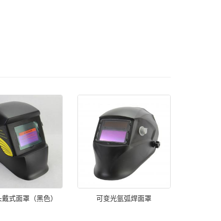
头戴式面罩（黑色）
可变光氩弧焊面罩