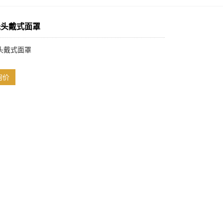
光头戴式面罩
头戴式面罩
询价