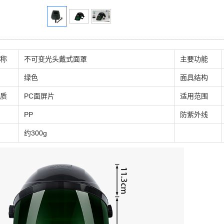
称
不可变光头戴式面罩
主要功能
绿色
面具结构
质
PC面屏片
适用范围
PP
防紫外线
约300g