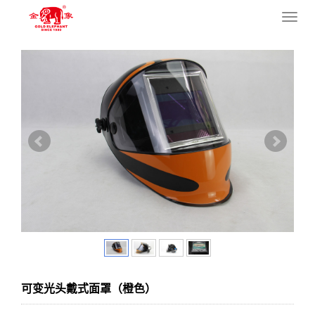
您的位置：
网站首页
>
产品中心
>
民用焊机系列
>
配件
导
航
菜
单
可变光头戴式面罩（橙色）