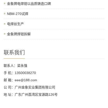
金象牌电焊钳以品质铸造口碑
NBM-270试焊
电焊丝生产
金象牌焊钳拆解
联系我们
联系人：梁永强
手 机：13500038270
邮 箱：eee@188.com
公 司：广州金象实业集团有限公司
地 址：广东广州荔湾区宝源路126号