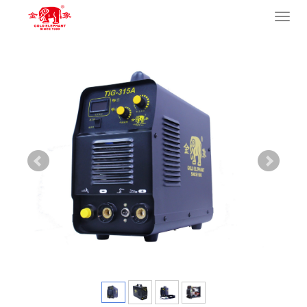
您的位置：
网站首页
>
产品中心
>
逆变焊机
>
氩弧焊机
导
航
菜
单