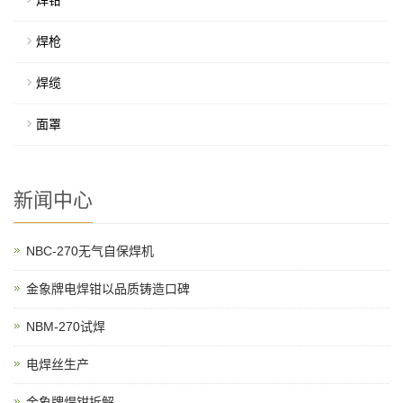
焊钳
焊枪
焊缆
面罩
新闻中心
NBC-270无气自保焊机
金象牌电焊钳以品质铸造口碑
NBM-270试焊
电焊丝生产
金象牌焊钳拆解