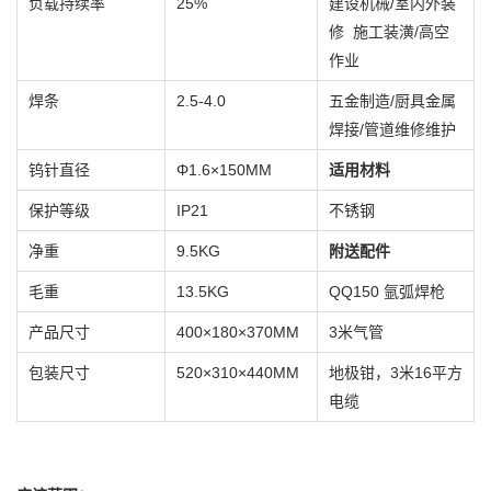
负载持续率
25%
建设机械/室内外装
修 施工装潢/高空
作业
焊条
2.5-4.0
五金制造/厨具金属
焊接/管道维修维护
钨针直径
Φ1.6×150MM
适用材料
保护等级
IP21
不锈钢
净重
9.5KG
附送配件
毛重
13.5KG
QQ150 氩弧焊枪
产品尺寸
400×180×370MM
3米气管
包装尺寸
520×310×440MM
地极钳，3米16平方
电缆